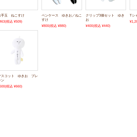
お手玉 ねこすけ
ペンケース ゆきお／ねこ
クリップ3個セット ゆき
Tシ
すけ
お
463
(税込 ¥509)
¥1,2
¥800
(税込 ¥880)
¥400
(税込 ¥440)
マスコット ゆきお プレ
ーン
600
(税込 ¥660)