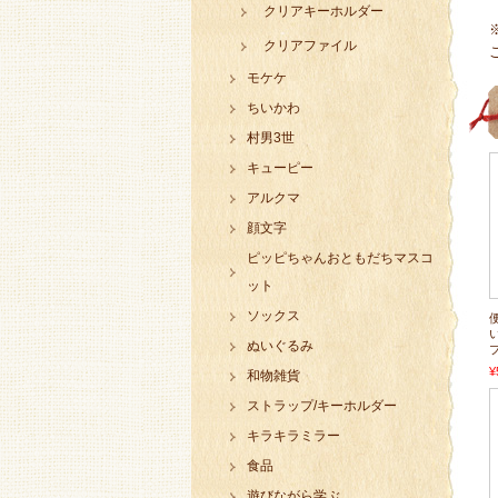
クリアキーホルダー
クリアファイル
モケケ
ちいかわ
村男3世
キューピー
アルクマ
顔文字
ピッピちゃんおともだちマスコ
ット
ソックス
ぬいぐるみ
¥
和物雑貨
ストラップ/キーホルダー
キラキラミラー
食品
遊びながら学ぶ