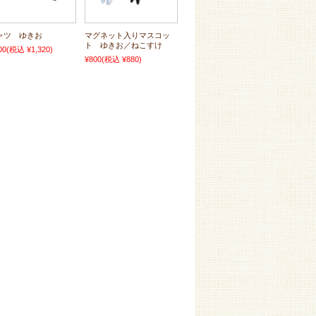
ャツ ゆきお
マグネット入りマスコッ
ト ゆきお／ねこすけ
00
(税込 ¥1,320)
¥800
(税込 ¥880)