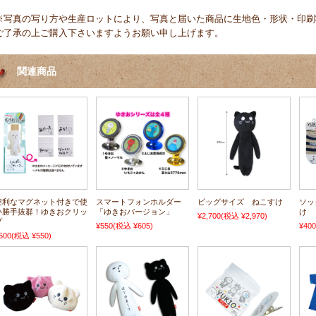
※写真の写り方や生産ロットにより、写真と届いた商品に生地色・形状・印刷
ご了承の上ご購入下さいますようお願い申し上げます。
関連商品
便利なマグネット付きで使
スマートフォンホルダー
ビッグサイズ ねこすけ
ソッ
い勝手抜群！ゆきおクリッ
「ゆきおバージョン」
け
¥2,700
(税込 ¥2,970)
プ
¥550
(税込 ¥605)
¥400
500
(税込 ¥550)