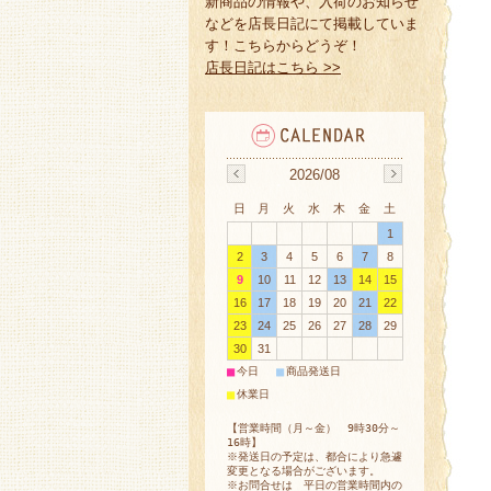
新商品の情報や、入荷のお知らせ
などを店長日記にて掲載していま
す！こちらからどうぞ！
店長日記はこちら >>
2026/08
日
月
火
水
木
金
土
1
2
3
4
5
6
7
8
9
10
11
12
13
14
15
16
17
18
19
20
21
22
23
24
25
26
27
28
29
30
31
■
■
今日
商品発送日
■
休業日
【営業時間（月～金） 9時30分～
16時】
※発送日の予定は、都合により急遽
変更となる場合がございます。
※お問合せは 平日の営業時間内の