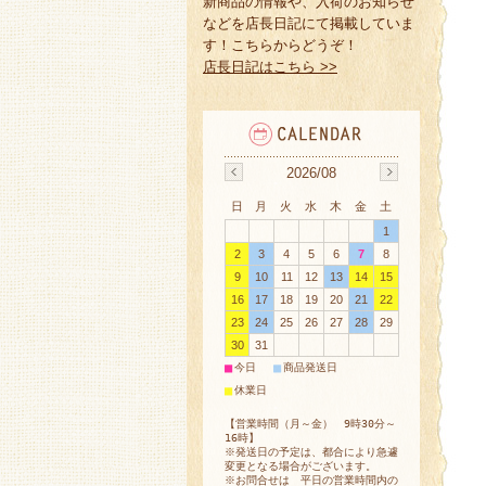
新商品の情報や、入荷のお知らせ
などを店長日記にて掲載していま
す！こちらからどうぞ！
店長日記はこちら >>
2026/08
日
月
火
水
木
金
土
1
2
3
4
5
6
7
8
9
10
11
12
13
14
15
16
17
18
19
20
21
22
23
24
25
26
27
28
29
30
31
■
■
今日
商品発送日
■
休業日
【営業時間（月～金） 9時30分～
16時】
※発送日の予定は、都合により急遽
変更となる場合がございます。
※お問合せは 平日の営業時間内の