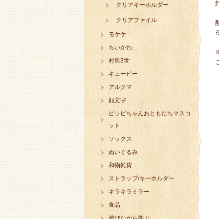
クリアキーホルダー
クリアファイル
モケケ
ちいかわ
村男3世
キューピー
アルクマ
顔文字
ピッピちゃんおともだちマスコ
ット
ソックス
ぬいぐるみ
和物雑貨
ストラップ/キーホルダー
キラキラミラー
食品
遊びながら学ぶ