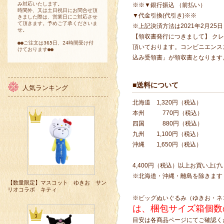
み対応いたします。
※※▼銀行振込 （前払い）
時間外、又は土日祝日にお問合せ頂
▼代金引換(代引き)※※
きました際は、営業日にご対応させ
て頂きます。予めご了承くださいま
※上記決済方法は2021年2月2
せ。
【領収書発行につきまして】 ク
●●ご注文は365日、24時間受け付
頂いております。コンビニエンス
けております●●
込み受領書」が領収書となります
■送料について
人気ランキング
北海道 1,320円（税込）
本州 770円（税込）
四国 880円（税込）
九州 1,100円（税込）
沖縄 1,650円（税込）
4,400円（税込）以上お買い上
※北海道・沖縄・離島を除きます
【数量限定】マスコット ゆきお サン
リオコラボ キティ
※ビッグぬいぐるみ（ゆきお・ネ
は、梱包サイズ箱個数
目安は各商品ページにてご確認く