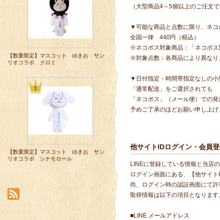
（大型商品4～5個以上のご注文
▼可能な商品と点数に限り、ネコ
全国一律 440円（税込）
※ネコポス対象商品：「ネコポス
【数量限定】マスコット ゆきお サン
※対象点数：各商品により異なり
リオコラボ クロミ
▼日付指定・時間帯指定なしの小
「通常配送」をご選択されても
「ネコポス」（メール便）での発
予めご了承のほどお願い申し上げ
他サイトIDログイン・会員登
【数量限定】マスコット ゆきお サン
リオコラボ シナモロール
LINEに登録している情報と当店
ログイン画面にある、【他サイト
尚、ログイン時の認証画面にて許
取得情報は以下の項目となります
■LINE メールアドレス