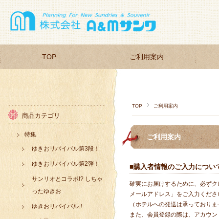
TOP
ご利用案内
TOP
ご利用案内
商品カテゴリ
特集
ご利用案内
ゆきおリバイバル第3段！
ゆきおリバイバル第2弾！
■購入者情報のご入力につい
サンリオとコラボ!? しちゃ
確実にお届けするために、必ずク
ったゆきお
メールアドレス」をご入力くださ
（ホテルへの発送は承っておりま
ゆきおリバイバル！
また、会員登録の際は、アカウン