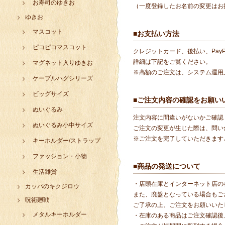
お寿司のゆきお
（一度登録したお名前の変更はお
ゆきお
マスコット
■お支払い方法
ピコピコマスコット
クレジットカード、後払い、Pay
詳細は下記をご覧ください。
マグネット入りゆきお
※高額のご注文は、システム運用
ケーブルハグシリーズ
ビッグサイズ
■ご注文内容の確認をお願い
ぬいぐるみ
注文内容に間違いがないかご確認
ぬいぐるみ小中サイズ
ご注文の変更が生じた際は、問い
※ご注文を完了していただきます
キーホルダー/ストラップ
ファッション・小物
■商品の発送について
生活雑貨
・店頭在庫とインターネット店の
カッパのキクジロウ
また、廃盤となっている場合もご
呪術廻戦
ご了承の上、ご注文をお願いいた
メタルキーホルダー
・在庫のある商品はご注文確認後