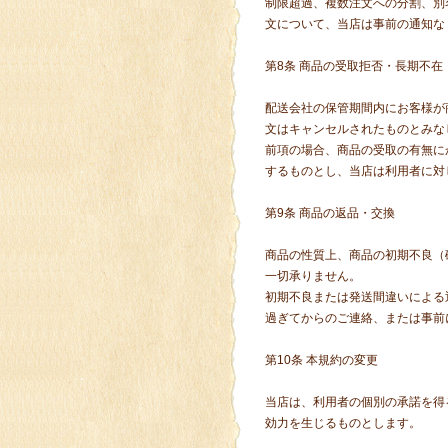
制限超過、複数注文への分割、別
文について、当店は事前の通知な
第8条 商品の受取拒否・長期不在
配送会社の保管期間内にお客様が
文はキャンセルされたものとみな
前項の場合、商品の受取の有無に
するものとし、当店は利用者に対
第9条 商品の返品・交換
商品の性質上、商品の初期不良（
一切承りません。
初期不良または発送間違いによる
過ぎてからのご連絡、または事前
第10条 本規約の変更
当店は、利用者の個別の承諾を得
効力を生じるものとします。