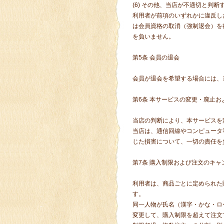
(6) その他、当店が不適切と判断
利用者が前項のいずれかに違反し
は会員資格の取消（強制退会）を
を負いません。
第5条 会員の退会
会員が退会を希望する場合には、
第6条 本サービスの変更・廃止お
当店の判断により、本サービスを
当店は、通信回線やコンピュータ
じた損害について、一切の責任を
第7条 購入制限および注文のキャ
利用者は、商品ごとに定められた
す。
同一人物が氏名（漢字・かな・ロ
変更して、購入制限を超えて注文