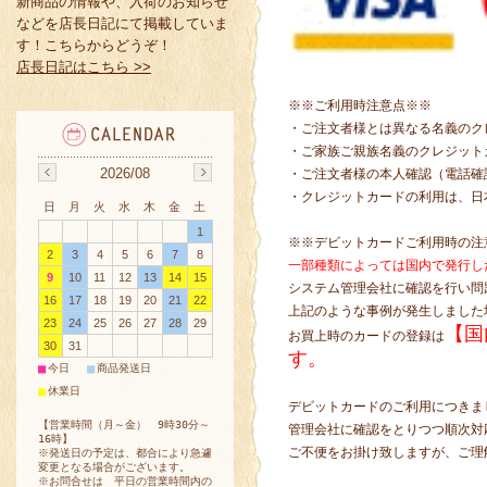
新商品の情報や、入荷のお知らせ
などを店長日記にて掲載していま
す！こちらからどうぞ！
店長日記はこちら >>
※※ご利用時注意点※※
・ご注文者様とは異なる名義のク
・ご家族ご親族名義のクレジット
2026/08
・ご注文者様の本人確認（電話確
・クレジットカードの利用は、日
日
月
火
水
木
金
土
1
※※デビットカードご利用時の注
2
3
4
5
6
7
8
一部種類によっては国内で発行し
9
10
11
12
13
14
15
システム管理会社に確認を行い問
16
17
18
19
20
21
22
上記のような事例が発生しました
23
24
25
26
27
28
29
【国
お買上時のカードの登録は
30
31
す。
■
■
今日
商品発送日
■
休業日
デビットカードのご利用につきま
【営業時間（月～金） 9時30分～
管理会社に確認をとりつつ順次対
16時】
ご不便をお掛け致しますが、ご理
※発送日の予定は、都合により急遽
変更となる場合がございます。
※お問合せは 平日の営業時間内の