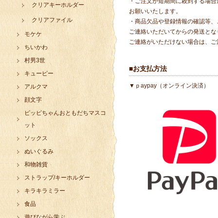
・ご注文が短期間に殺到する場合
クリアキーホルダー
お願いいたします。
クリアファイル
・商品欠品や登録情報の確認等、
ご連絡いただいてからの発送とな
モケケ
ご連絡がいただけない場合は、ご
ちいかわ
村男3世
■お支払方法
キューピー
▼ｐaypay（オンライン決済）
アルクマ
顔文字
ピッピちゃんおともだちマスコ
ット
ソックス
ぬいぐるみ
和物雑貨
ストラップ/キーホルダー
キラキラミラー
食品
遊びながら学ぶ