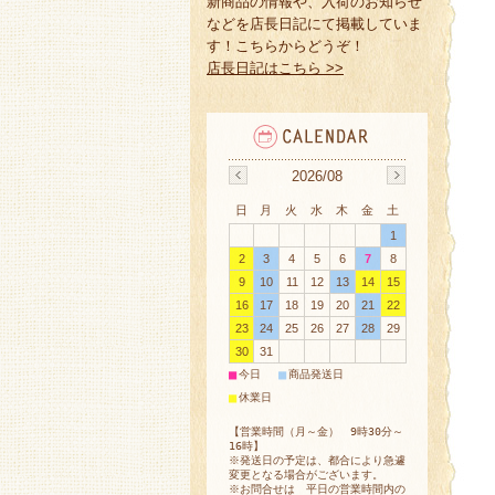
新商品の情報や、入荷のお知らせ
などを店長日記にて掲載していま
す！こちらからどうぞ！
店長日記はこちら >>
2026/08
日
月
火
水
木
金
土
1
2
3
4
5
6
7
8
9
10
11
12
13
14
15
16
17
18
19
20
21
22
23
24
25
26
27
28
29
30
31
■
■
今日
商品発送日
■
休業日
【営業時間（月～金） 9時30分～
16時】
※発送日の予定は、都合により急遽
変更となる場合がございます。
※お問合せは 平日の営業時間内の