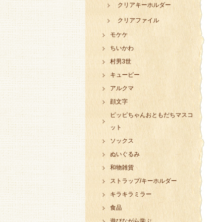
クリアキーホルダー
クリアファイル
モケケ
ちいかわ
村男3世
キューピー
アルクマ
顔文字
ピッピちゃんおともだちマスコ
ット
ソックス
ぬいぐるみ
和物雑貨
ストラップ/キーホルダー
キラキラミラー
食品
遊びながら学ぶ