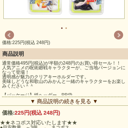
価格:225円(税込 248円)
商品説明
通常価格495円(税込)が半額の248円のお買い得セール！！
人気アニメの呪術廻戦キャラクターが、ご当地バージョンに
なって登場！
透明感が魅力のクリアキーホルダーです。
美味しどうな和歌山のみかんと一緒のキャラクターをお楽し
みください＾＾
【パッケージ】紙ヘッダー、PP袋
【本体サイズ】アクリル部分：約H48×43mm
▼ 商品説明の続きを見る ▼
価格:
225円
(税込 248円)
★★ネコポス対応いたします★★
●目安数量 ～3個 → ネコポス