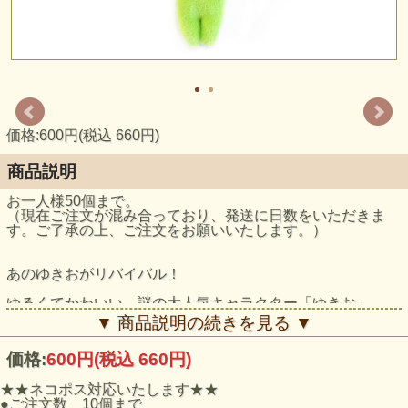
価格:600円(税込 660円)
商品説明
お一人様50個まで。
（現在ご注文が混み合っており、発送に日数をいただきま
す。ご了承の上、ご注文をお願いいたします。）
あのゆきおがリバイバル！
ゆるくてかわいい、謎の大人気キャラクター「ゆきお」
みんな大好き、高級フルーツ「メロン」です♪
▼ 商品説明の続きを見る ▼
よだれがでちゃう。だってメロンなんだもん♪
価格:
600円
(税込 660円)
【サイズ】約W45×H105(mm)
★★ネコポス対応いたします★★
ボールチェーン付き
●ご注文数 10個まで