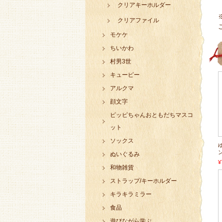
クリアキーホルダー
クリアファイル
モケケ
ちいかわ
村男3世
キューピー
アルクマ
顔文字
ピッピちゃんおともだちマスコ
ット
ソックス
ぬいぐるみ
¥
和物雑貨
ストラップ/キーホルダー
キラキラミラー
食品
遊びながら学ぶ