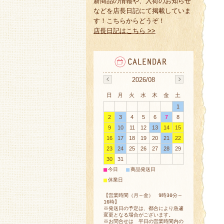
新商品の情報や、入荷のお知らせ
などを店長日記にて掲載していま
す！こちらからどうぞ！
店長日記はこちら >>
2026/08
日
月
火
水
木
金
土
1
2
3
4
5
6
7
8
9
10
11
12
13
14
15
16
17
18
19
20
21
22
23
24
25
26
27
28
29
30
31
■
■
今日
商品発送日
■
休業日
【営業時間（月～金） 9時30分～
16時】
※発送日の予定は、都合により急遽
変更となる場合がございます。
※お問合せは 平日の営業時間内の