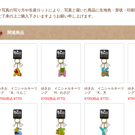
※写真の写り方や生産ロットにより、写真と届いた商品に生地色・形状・印刷
ご了承の上ご購入下さいますようお願い申し上げます。
関連商品
ゆきお イニシャルキーリ
ゆきお イニシャルキーリ
ゆきお イニシャルキーリ
ゆき
ング 「A」りんご
ング 「H」わさび
ング 「K」犬
ング
700
(税込 ¥770)
¥700
(税込 ¥770)
¥700
(税込 ¥770)
¥700