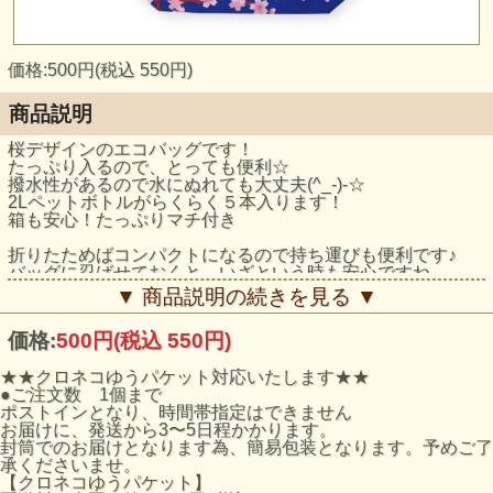
価格:500円(税込 550円)
商品説明
桜デザインのエコバッグです！
たっぷり入るので、とっても便利☆
撥水性があるので水にぬれても大丈夫(^_-)-☆
2Lペットボトルがらくらく５本入ります！
箱も安心！たっぷりマチ付き
折りたためばコンパクトになるので持ち運びも便利です♪
バッグに忍ばせておくと、いざという時も安心ですね
▼ 商品説明の続きを見る ▼
【商品サイズ】
価格:
500円
(税込 550円)
W260×H320×D174（ｍｍ）
★★クロネコゆうパケット対応いたします★★
折りたたみ時サイズ
●ご注文数 1個まで
W125×H113×D15（ｍｍ）
ポストインとなり、時間帯指定はできません
お届けに、発送から3〜5日程かかります。
封筒でのお届けとなります為、簡易包装となります。予めご了
承くださいませ。
【クロネコゆうパケット】