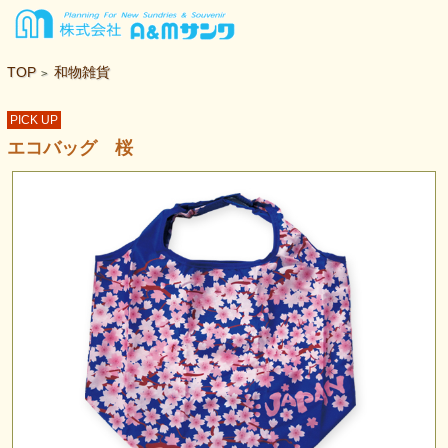
TOP
和物雑貨
>
PICK UP
エコバッグ 桜