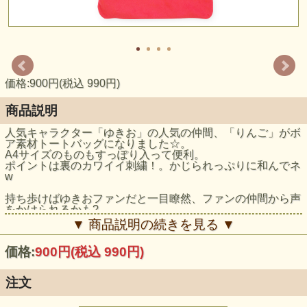
価格:900円(税込 990円)
商品説明
人気キャラクター「ゆきお」の人気の仲間、「りんご」がボ
ア素材トートバッグになりました☆。
A4サイズのものもすっぽり入って便利。
ポイントは裏のカワイイ刺繍！。かじられっぷりに和んでネ
w
持ち歩けばゆきおファンだと一目瞭然、ファンの仲間から声
をかけられるかも?
他のゆきおグッズをぶら下げたり、中に入れて使ったりし
▼ 商品説明の続きを見る ▼
て、ゆきおワールドを楽しんでネ♪
価格:
900円
(税込 990円)
【サイズ】約W350×H400(mm)
注文