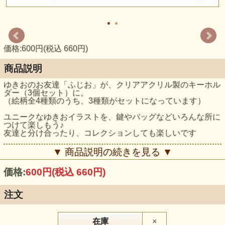
価格:600円(税込 660円)
商品説明
ゆきおのお友達「ふじお」が、クリアアクリル製のキーホル
ダー（3個セット）に。
（絵柄全4種類のうち、3種類がセットになっています）
ユニークなゆきおイラストを、鍵やバッグなどいろんな所に
つけて楽しもう♪
友達と分け合ったり、コレクションしても楽しいです
【サイズ】約W28×H40(mm)
▼ 商品説明の続きを見る ▼
★★ネコポス対応いたします★★
価格:
600円
(税込 660円)
●ご注文数 2個まで
ポストインとなり、時間帯指定はできません
お届けに、発送から3〜5日程かかります。
注文
封筒でのお届けとなります為、簡易包装となります。予めご
了承くださいませ。
配送料 全国一律 440円(税込み)
在庫
×