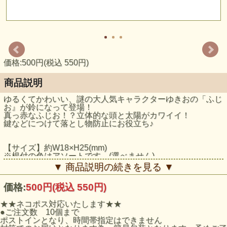
価格:500円(税込 550円)
商品説明
ゆるくてかわいい、謎の大人気キャラクターゆきおの「ふじ
お』が鈴になって登場！
真っ赤なふじお！？立体的な頭と太陽がカワイイ！
鍵などにつけて落とし物防止にお役立ち♪
【サイズ】約W18×H25(mm)
※根付の色はアソートです。(選べません)
▼ 商品説明の続きを見る ▼
価格:
500円
(税込 550円)
★★ネコポス対応いたします★★
●ご注文数 10個まで
ポストインとなり、時間帯指定はできません