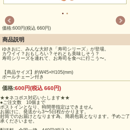
価格:600円(税込 660円)
商品説明
ゆきおに、みんな大好き「寿司シリーズ」が登場。
カワイイ？おもしろい？それとも美味しそう？
寿司シリーズを連れて、お寿司を食べに行こう〜。
【商品サイズ】約W45×H105(mm)
ボールチェーン付き
価格:
600円
(税込 660円)
★★ネコポス対応いたします★★
●ご注文数 10個まで
ポストインとなり、時間帯指定はできません
お届けに、発送から3〜5日程かかります。
封筒でのお届けとなります為、簡易包装となります。予めご了
承くださいませ。