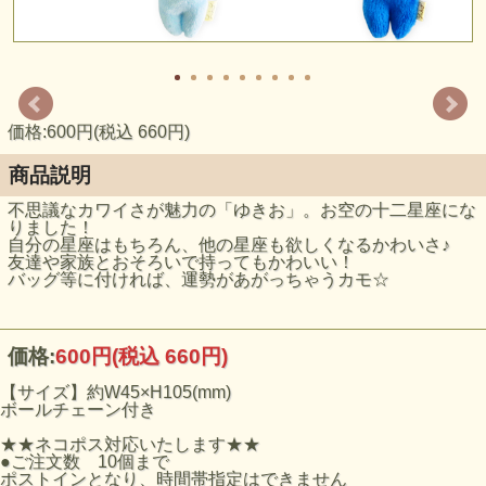
価格:600円(税込 660円)
商品説明
不思議なカワイさが魅力の「ゆきお」。お空の十二星座にな
りました！
自分の星座はもちろん、他の星座も欲しくなるかわいさ♪
友達や家族とおそろいで持ってもかわいい！
バッグ等に付ければ、運勢があがっちゃうカモ☆
価格:
600円
(税込 660円)
【サイズ】約W45×H105(mm)
ボールチェーン付き
★★ネコポス対応いたします★★
●ご注文数 10個まで
ポストインとなり、時間帯指定はできません