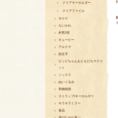
クリアキーホルダー
クリアファイル
モケケ
ちいかわ
村男3世
キューピー
アルクマ
顔文字
ピッピちゃんおともだちマスコ
ット
ソックス
ぬいぐるみ
和物雑貨
ストラップ/キーホルダー
キラキラミラー
食品
遊びながら学ぶ