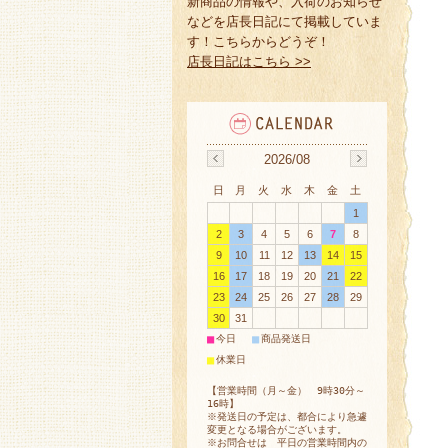
新商品の情報や、入荷のお知らせ
などを店長日記にて掲載していま
す！こちらからどうぞ！
店長日記はこちら >>
2026/08
日
月
火
水
木
金
土
1
2
3
4
5
6
7
8
9
10
11
12
13
14
15
16
17
18
19
20
21
22
23
24
25
26
27
28
29
30
31
■
■
今日
商品発送日
■
休業日
【営業時間（月～金） 9時30分～
16時】
※発送日の予定は、都合により急遽
変更となる場合がございます。
※お問合せは 平日の営業時間内の