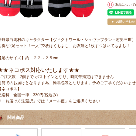
返品について
長野県白馬村のキャラクター【ヴィクトワール・シュヴァブラン・村男三世】
お得な2足セット！一人で2枚はくもよし、お友達と1枚ずつはいてもよし！
【足のサイズ】約 ２２～２５cm
★★ネコポス対応いたします★★
●ご注文数 2個まで ポストインとなり、時間帯指定はできません
封筒でのお届けとなります為、簡易包装となります。予めご了承くださいませ
【ネコポス】
配送料 全国一律 330円(税込み)
※「お届け方法選択」では「メール便」をご選択ください
関連商品