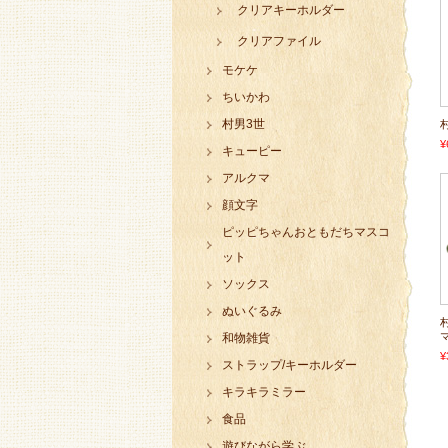
クリアキーホルダー
クリアファイル
モケケ
ちいかわ
村男3世
¥
キューピー
アルクマ
顔文字
ピッピちゃんおともだちマスコ
ット
ソックス
ぬいぐるみ
和物雑貨
¥
ストラップ/キーホルダー
キラキラミラー
食品
遊びながら学ぶ