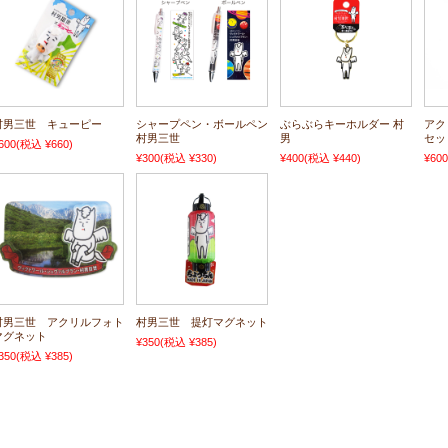
村男三世 キューピー
シャープペン・ボールペン
ぶらぶらキーホルダー 村
アク
村男三世
男
セッ
600
(税込 ¥660)
¥300
(税込 ¥330)
¥400
(税込 ¥440)
¥600
村男三世 アクリルフォト
村男三世 提灯マグネット
マグネット
¥350
(税込 ¥385)
350
(税込 ¥385)