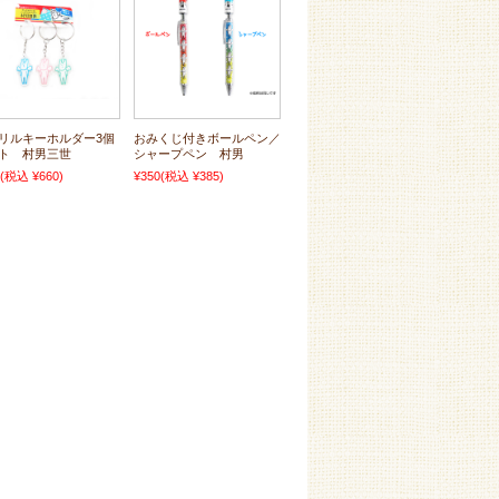
リルキーホルダー3個
おみくじ付きボールペン／
ト 村男三世
シャープペン 村男
(税込 ¥660)
¥350
(税込 ¥385)