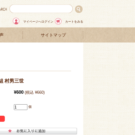
マイページへログイン
カートをみる
声
サイトマップ
組 村男三世
¥600
(税込 ¥660)
個