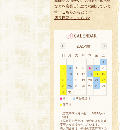
新商品の情報や、入荷のお知らせ
などを店長日記にて掲載していま
す！こちらからどうぞ！
店長日記はこちら >>
2026/08
日
月
火
水
木
金
土
1
2
3
4
5
6
7
8
9
10
11
12
13
14
15
16
17
18
19
20
21
22
23
24
25
26
27
28
29
30
31
■
■
今日
商品発送日
■
休業日
【営業時間（月～金） 9時30分～
16時】
※発送日の予定は、都合により急遽
変更となる場合がございます。
※お問合せは 平日の営業時間内の